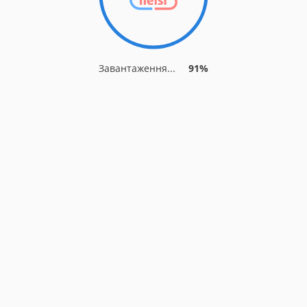
Завантаження...
91%