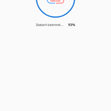
Завантаження...
93%