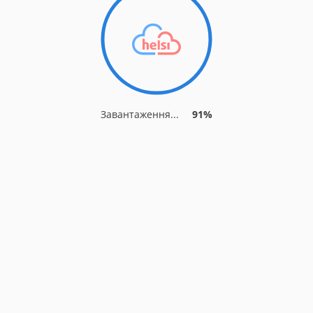
Завантаження...
91%