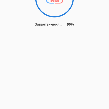
Завантаження...
90%