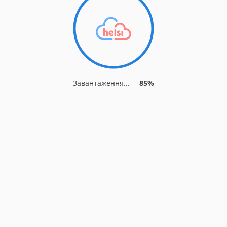
Завантаження...
89%