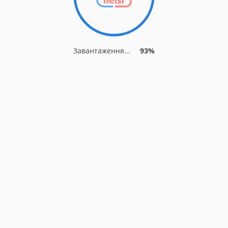
Завантаження...
93%