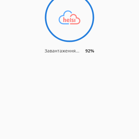
Завантаження...
92%