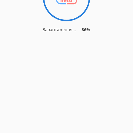
Завантаження...
92%