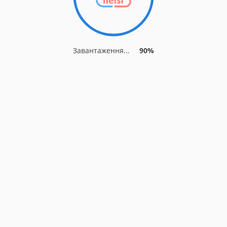
Завантаження...
90%