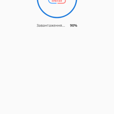
Завантаження...
90%