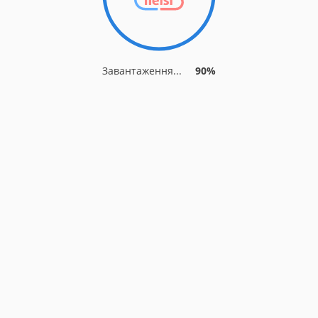
Завантаження...
90%