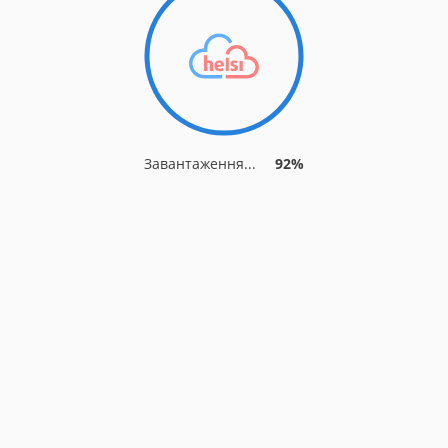
Завантаження...
92%