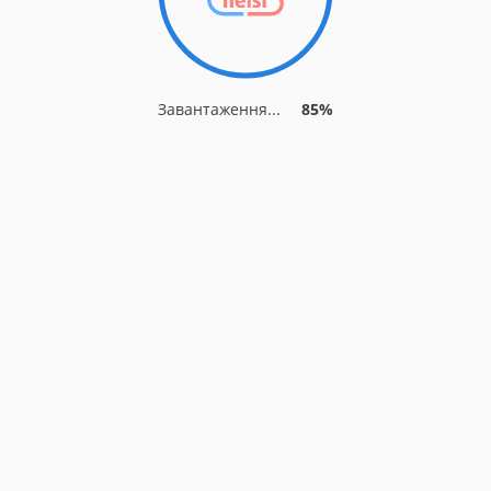
Завантаження...
91%