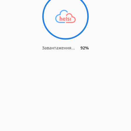
Завантаження...
92%