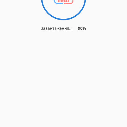
Завантаження...
90%