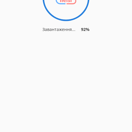
Завантаження...
92%