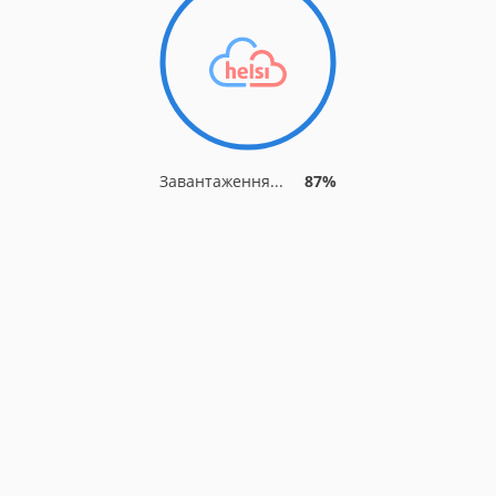
Завантаження...
91%