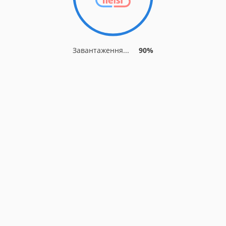
Завантаження...
90%