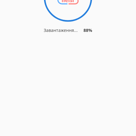
Завантаження...
88%