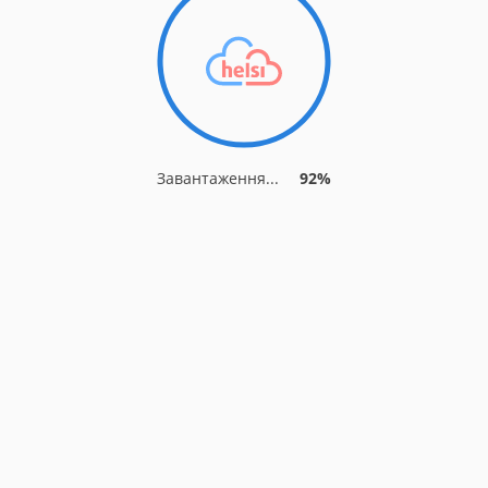
Завантаження...
92%