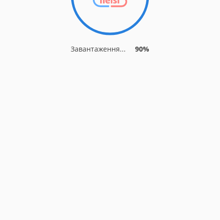
Завантаження...
90%