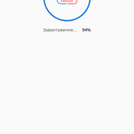
Завантаження...
94%