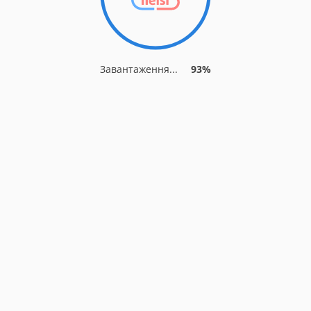
Завантаження...
93%