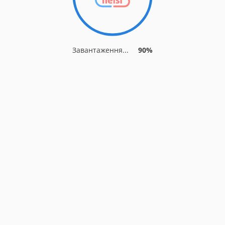
Завантаження...
90%