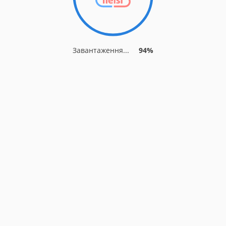
Завантаження...
94%