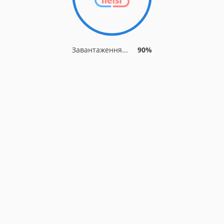
Завантаження...
90%