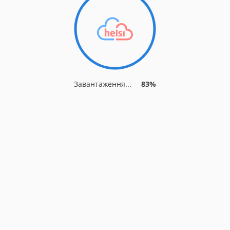
Завантаження...
90%