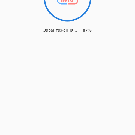
Завантаження...
94%