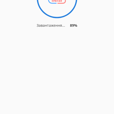
Завантаження...
94%