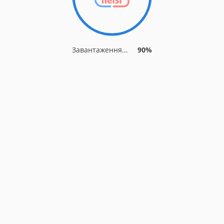
Завантаження...
90%