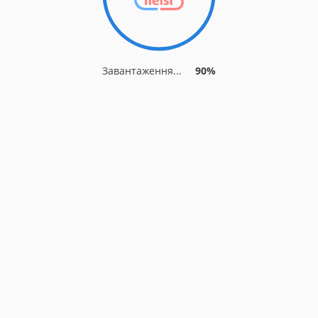
Завантаження...
90%