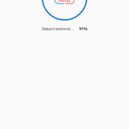
Завантаження...
91%