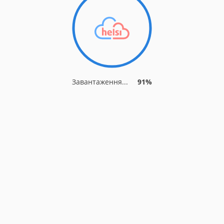
Завантаження...
91%