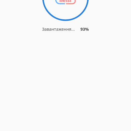
Завантаження...
93%