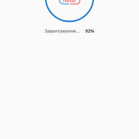
Завантаження...
92%