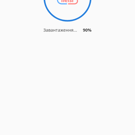
Завантаження...
90%