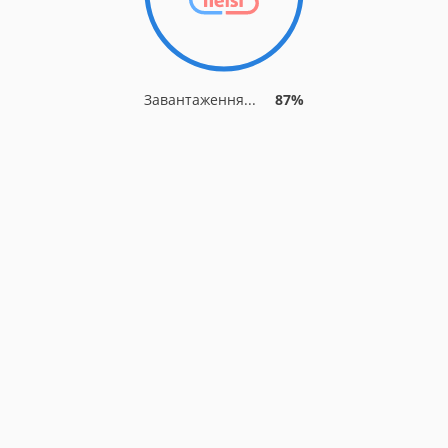
Завантаження...
93%