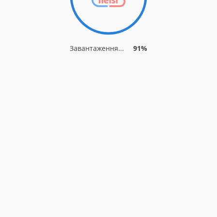
Завантаження...
91%