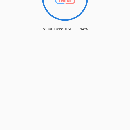
Завантаження...
94%