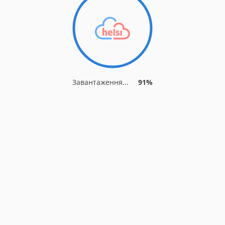
Завантаження...
91%