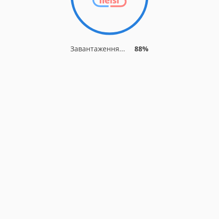
Завантаження...
91%