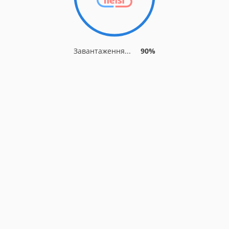
Завантаження...
90%