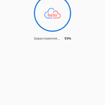
Завантаження...
93%