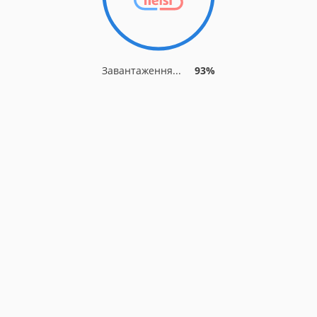
Завантаження...
93%