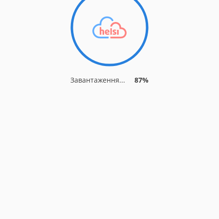
Завантаження...
94%