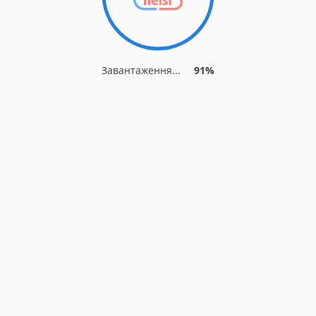
Завантаження...
91%