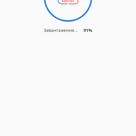
Завантаження...
91%