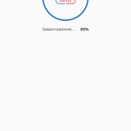
Завантаження...
94%