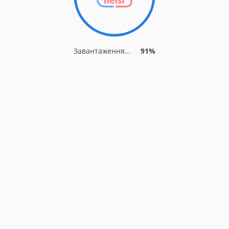
Завантаження...
91%