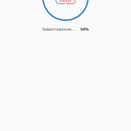
Завантаження...
94%